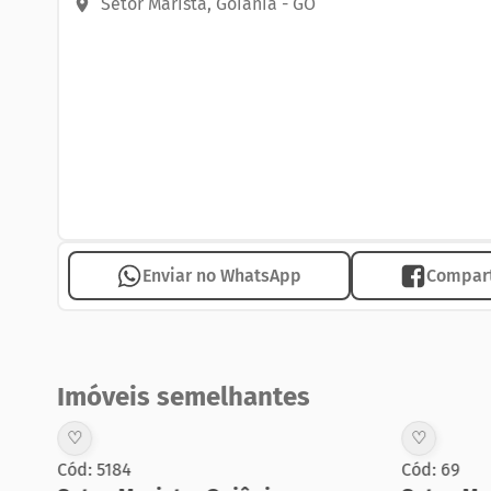
Setor Marista
,
Goiânia
-
GO
Entre os diferenciais estão irrigação automatizada,
completa, com acesso biométrico, fechadura eletrôni
com reconhecimento de veículos.
Localizado na Rua 1128, no Setor Marista, está próxi
minutos da Alameda Ricardo Paranhos e a menos de 
Agende sua visita e se apaixone pelo Atoll Residênci
Enviar no WhatsApp
Compart
Imóveis semelhantes
♡
♡
Cód: 5184
Cód: 69