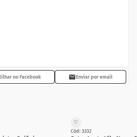
 bicicletas compartilhadas, espaço delivery e segurança
ca, CFTV, proteção perimetral e portões inteligentes
mo a diversos serviços e opções de lazer, a poucos
2 km do Parque Areião.
as.
ilhar no Facebook
Enviar por email
♡
Cód: 3332