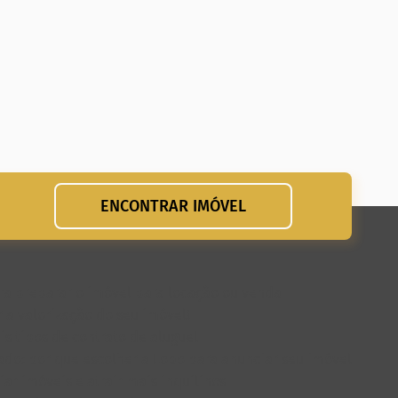
ENCONTRAR IMÓVEL
para preparar o imóvel para locação ou venda
 a valorização do seu imóvel!
is tipos de contrato de aluguel
do: por que escolher a Lobo para anunciar seu imóvel
ar imóveis e atrair mais inquilinos