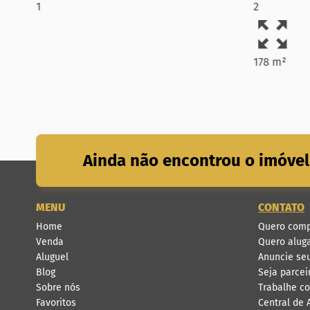
1
2
178 m²
Ainda não encontrou o imóvel
MENU
CONTATO
Home
Quero comp
Venda
Quero alug
Aluguel
Anuncie se
Blog
Seja parcei
Sobre nós
Trabalhe c
Favoritos
Central de