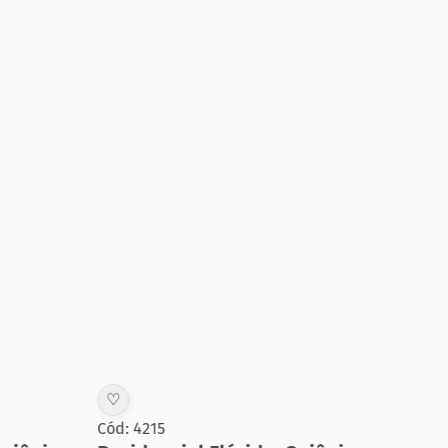
♡
♡
Cód: 4215
Cód: