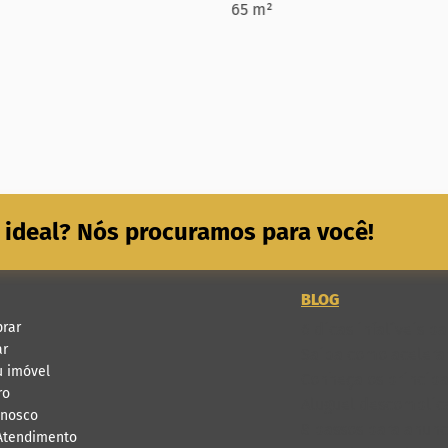
65 m²
 ideal? Nós procuramos para você!
BLOG
rar
6 dicas infalíveis 
ar
Saiba como acelerar
u imóvel
Conheça os principa
ro
Aluguel descomplica
onosco
8 passos para anunci
 Atendimento