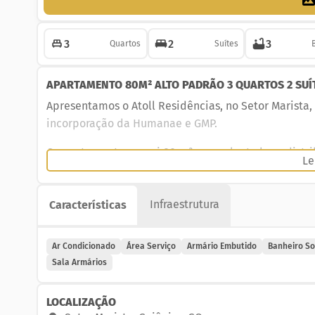
3
2
3
Quartos
Suítes
APARTAMENTO 80M² ALTO PADRÃO 3 QUARTOS 2 SUÍT
Apresentamos o Atoll Residências, no Setor Maris
incorporação da Humanae e GMP.
O apartamento possui 80 m², com planta bem distrib
Le
e à churrasqueira à carvão. Conta com painel, rack 
A cozinha é totalmente planejada, integrada à churra
Infraestrutura
duas suítes, além de banheiro social. Os três quart
Características
O condomínio foi inspirado nas ilhas da Polinésia 
Ar Condicionado
Área Serviço
Armário Embutido
Banheiro So
um dos melhores arquitetos paisagistas da atualida
Sala Armários
primeira piscina estilo Laguna de Goiânia, além de p
Conta ainda com playground, quadra esportiva, brinq
LOCALIZAÇÃO
espaço gourmet, sala de jogos e academia completa 