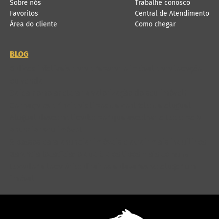
Sobre nós
Trabalhe conosco
Favoritos
Central de Atendimento
Área do cliente
Como chegar
BLOG
6 dicas infalíveis para preparar o imóvel para locação
ou venda
Saiba como acelerar a valorização do seu imóvel!
Conheça os principais tipos de contrato de aluguel
Aluguel descomplicado: por que escolher a Lobo para
anunciar seu imóvel
8 passos para anunciar imóveis e atrair mais inquilinos
Garantia locatícia: o que é e os tipos mais comuns
Locador e locatário: direitos e deveres ao alugar um
imóvel