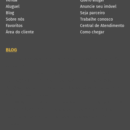
Venda
Quero alugar
Aluguel
Anuncie seu imóvel
Blog
Seja parceiro
Sobre nós
Trabalhe conosco
Favoritos
Central de Atendimento
Área do cliente
Como chegar
BLOG
6 dicas infalíveis para preparar o imóvel para locação
ou venda
Saiba como acelerar a valorização do seu imóvel!
Conheça os principais tipos de contrato de aluguel
Aluguel descomplicado: por que escolher a Lobo para
anunciar seu imóvel
8 passos para anunciar imóveis e atrair mais inquilinos
Garantia locatícia: o que é e os tipos mais comuns
Locador e locatário: direitos e deveres ao alugar um
imóvel