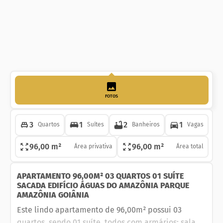
FOTOS
3
1
2
1
Quartos
Suítes
Banheiros
Vagas
96,00 m²
96,00 m²
Área privativa
Área total
APARTAMENTO 96,00M² 03 QUARTOS 01 SUÍTE
SACADA EDIFÍCIO ÁGUAS DO AMAZÔNIA PARQUE
AMAZÔNIA GOIÂNIA
Este lindo apartamento de 96,00m² possui 03
quartos, sendo 01 suíte, todos com armários; sala