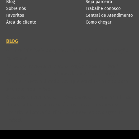
Blog
Seja parceiro
Sobre nós
Trabalhe conosco
Favoritos
Central de Atendimento
Área do cliente
Como chegar
BLOG
6 dicas infalíveis para preparar o imóvel para locação
ou venda
Saiba como acelerar a valorização do seu imóvel!
Conheça os principais tipos de contrato de aluguel
Aluguel descomplicado: por que escolher a Lobo para
anunciar seu imóvel
8 passos para anunciar imóveis e atrair mais inquilinos
Garantia locatícia: o que é e os tipos mais comuns
Locador e locatário: direitos e deveres ao alugar um
imóvel