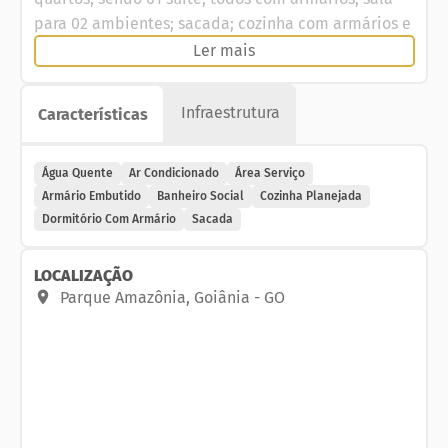
para 02 ambientes; sacada; cozinha com armários e
área de serviços.
Ler mais
O prédio também conta com área de lazer com
Infraestrutura
piscinas adulto e infantil, espaço gourmet com
Características
churrasqueira, academia, sala de jogos, e
playground.
Água Quente
Ar Condicionado
Área Serviço
Armário Embutido
Banheiro Social
Cozinha Planejada
Este imóvel é perfeito para você que quer morar
Dormitório Com Armário
Sacada
bem ou investir, pois está localizado em um dos
bairros mais queridos de Goiânia: o Parque
LOCALIZAÇÃO
Amazônia.
Parque Amazônia
,
Goiânia
-
GO
Aproveite a oportunidade e agende sua visita!