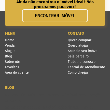
Ainda não encontrou o imóvel ideal? Nós
procuramos para você!
ENCONTRAR IMÓVEL
MENU
CONTATO
Home
Quero comprar
Venda
Quero alugar
Aluguel
Anuncie seu imóvel
Blog
Seja parceiro
Sobre nós
Trabalhe conosco
Favoritos
Central de Atendimento
Área do cliente
Como chegar
BLOG
6 dicas infalíveis para preparar o imóvel para locação
ou venda
Saiba como acelerar a valorização do seu imóvel!