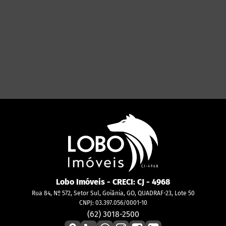
Conheça os principais tipos de contrato de aluguel
Aluguel descomplicado: por que escolher a Lobo para
anunciar seu imóvel
8 passos para anunciar imóveis e atrair mais inquilinos
Garantia locatícia: o que é e os tipos mais comuns
Locador e locatário: direitos e deveres ao alugar um
imóvel
Lobo Imóveis
- CRECI:
CJ - 4968
Rua 84, Nº 572, Setor Sul, Goiânia, GO, QUADRAF-23, Lote 50
CNPJ: 03.397.056/0001-10
(62) 3018-2500