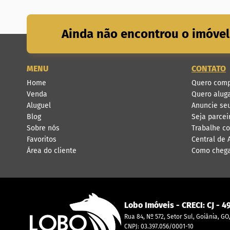
Ainda não encontrou o imóvel
MENU
CONTATO
Home
Quero comp
Venda
Quero alug
Aluguel
Anuncie se
Blog
Seja parcei
Sobre nós
Trabalhe c
Favoritos
Central de
Área do cliente
Como cheg
Lobo Imóveis
- CRECI:
CJ - 4
Rua 84, Nº 572, Setor Sul, Goiânia, G
CNPJ: 03.397.056/0001-10