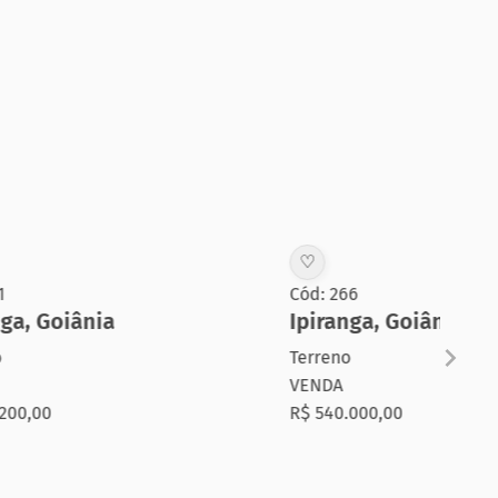
♡
♡
Cód: 266
Cód
Ipiranga
,
Goiânia
Ip
Terreno
Ter
VENDA
VE
R$ 540.000,00
R$ 