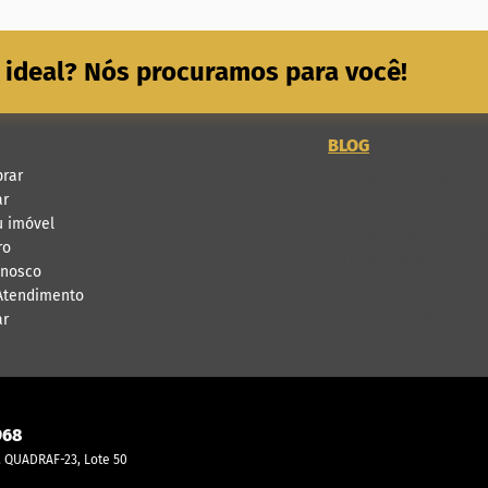
 ideal? Nós procuramos para você!
BLOG
rar
6 dicas infalíveis 
ar
Saiba como acelerar
u imóvel
Conheça os principa
ro
Aluguel descomplica
onosco
8 passos para anunci
 Atendimento
Garantia locatícia: 
ar
Locador e locatário
968
O, QUADRAF-23, Lote 50