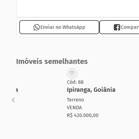
Enviar no WhatsApp
Compart
Imóveis semelhantes
♡
♡
Cód: 88
Cód: 272
Ipiranga
,
Goiânia
Ipirang
Terreno
Terreno
VENDA
VENDA
R$ 420.000,00
R$ 494.4