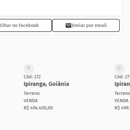
ilhar no Facebook
Enviar por email
♡
Cód: 271
a
,
Goiânia
Ipiranga
,
Goiânia
Terreno
VENDA
00,00
R$ 499.200,00