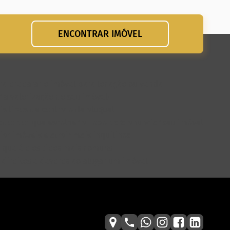
ENCONTRAR IMÓVEL
para preparar o imóvel para locação ou venda
 a valorização do seu imóvel!
is tipos de contrato de aluguel
do: por que escolher a Lobo para anunciar seu imóvel
ar imóveis e atrair mais inquilinos
o que é e os tipos mais comuns
: direitos e deveres ao alugar um imóvel