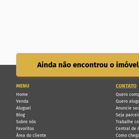
Ainda não encontrou o imóvel
MENU
CONTATO
Home
Quero comp
Venda
Quero alug
Aluguel
Anuncie se
Blog
Seja parcei
Sobre nós
Trabalhe c
Favoritos
Central de
Área do cliente
Como cheg