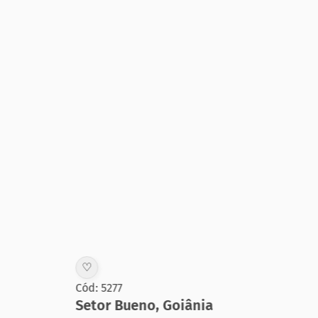
♡
♡
Cód: 5277
Cód:
Setor Bueno
,
Goiânia
Set