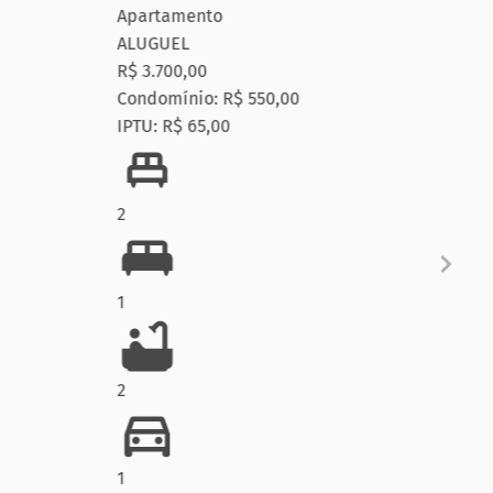
Apartamento
Apar
ALUGUEL
ALU
R$ 3.700,00
R$ 5
Condomínio: R$ 550,00
Cond
IPTU: R$ 65,00
IPTU
2
2
1
1
2
2
1
1