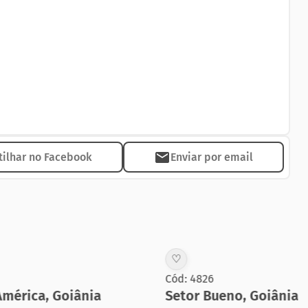
yant e ao Shopping Flamboyant.
dade!
ilhar no Facebook
Enviar por email
♡
Cód: 4826
mérica
,
Goiânia
Setor Bueno
,
Goiânia