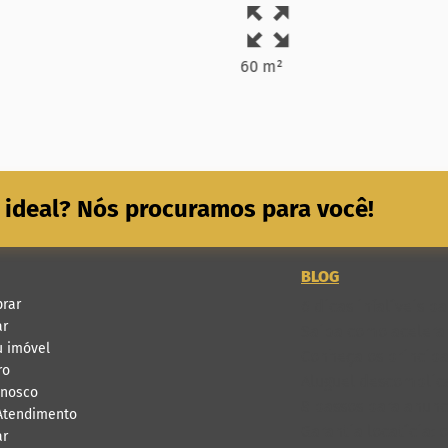
60 m²
 ideal? Nós procuramos para você!
BLOG
rar
6 dicas infalíveis 
ar
Saiba como acelerar
u imóvel
Conheça os principa
ro
Aluguel descomplica
onosco
8 passos para anunci
 Atendimento
Garantia locatícia: 
ar