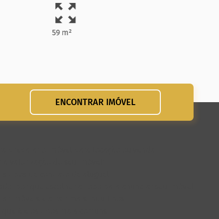
59 m²
63 m
ENCONTRAR IMÓVEL
para preparar o imóvel para locação ou venda
 a valorização do seu imóvel!
is tipos de contrato de aluguel
do: por que escolher a Lobo para anunciar seu imóvel
ar imóveis e atrair mais inquilinos
o que é e os tipos mais comuns