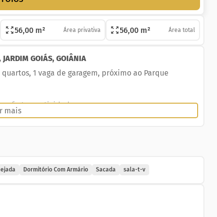
56,00 m²
56,00 m²
Área privativa
Área total
 JARDIM GOIÁS, GOIÂNIA
2 quartos, 1 vaga de garagem, próximo ao Parque
onforto, praticidade e segurança.
r mais
nejada
Dormitório Com Armário
Sacada
sala-t-v