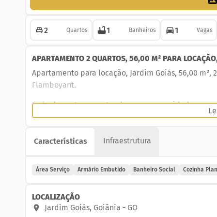
2
1
1
Quartos
Banheiros
Vagas
APARTAMENTO 2 QUARTOS, 56,00 M² PARA LOCAÇÃO,
Apartamento para locação, Jardim Goiás, 56,00 m², 
Flamboyant.
Imóvel pronto para atender suas necessidades com c
Le
Detalhes do imóvel:
- 2 quartos com armários planejados
Infraestrutura
Características
- Banheiro social
- Sala com sacada
Área Serviço
Armário Embutido
Banheiro Social
Cozinha Pla
- Área de serviço
- 1 vaga de garagem
LOCALIZAÇÃO
Diferenciais do condomínio/bairro:
Jardim Goiás
,
Goiânia
-
GO