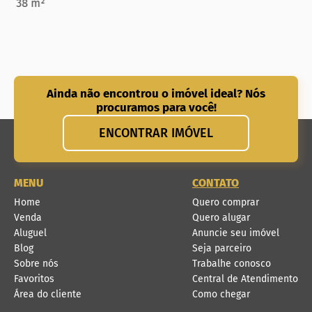
38 m²
Ainda não encontrou o imóvel ideal? Nós
procuramos para você!
ENCONTRAR IMÓVEL
MENU
CONTATO
Home
Quero comprar
Venda
Quero alugar
Aluguel
Anuncie seu imóvel
Blog
Seja parceiro
Sobre nós
Trabalhe conosco
Favoritos
Central de Atendimento
Área do cliente
Como chegar