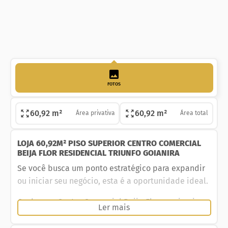
FOTOS
60,92 m²
60,92 m²
Área privativa
Área total
LOJA 60,92M² PISO SUPERIOR CENTRO COMERCIAL
BEIJA FLOR RESIDENCIAL TRIUNFO GOIANIRA
Se você busca um ponto estratégico para expandir
ou iniciar seu negócio, esta é a oportunidade ideal.
Conheça o Centro Comercial Beija-Flor, o primeiro
Ler mais
centro comercial de Goianira, localizado na Avenida
Carlos Bittencourt, em uma região com alto fluxo de