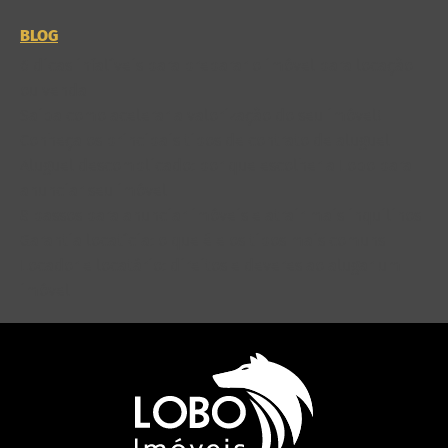
BLOG
6 dicas infalíveis para preparar o imóvel para locação
ou venda
Saiba como acelerar a valorização do seu imóvel!
Conheça os principais tipos de contrato de aluguel
Aluguel descomplicado: por que escolher a Lobo para
anunciar seu imóvel
8 passos para anunciar imóveis e atrair mais inquilinos
Garantia locatícia: o que é e os tipos mais comuns
Locador e locatário: direitos e deveres ao alugar um
imóvel