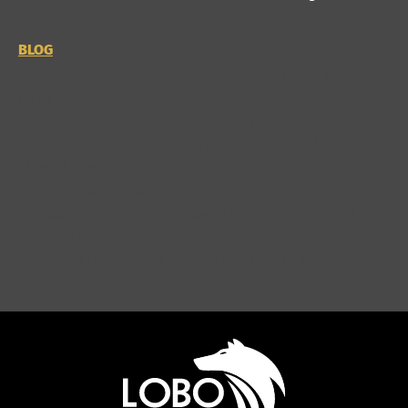
BLOG
6 dicas infalíveis para preparar o imóvel para locação
ou venda
Saiba como acelerar a valorização do seu imóvel!
Conheça os principais tipos de contrato de aluguel
Aluguel descomplicado: por que escolher a Lobo para
anunciar seu imóvel
8 passos para anunciar imóveis e atrair mais inquilinos
Garantia locatícia: o que é e os tipos mais comuns
Locador e locatário: direitos e deveres ao alugar um
imóvel