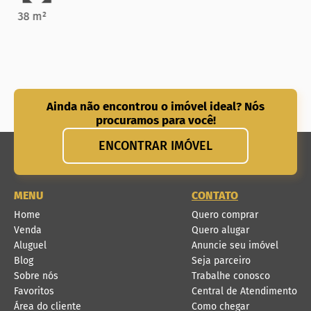
38 m²
Ainda não encontrou o imóvel ideal? Nós
procuramos para você!
ENCONTRAR IMÓVEL
MENU
CONTATO
Home
Quero comprar
Venda
Quero alugar
Aluguel
Anuncie seu imóvel
Blog
Seja parceiro
Sobre nós
Trabalhe conosco
Favoritos
Central de Atendimento
Área do cliente
Como chegar