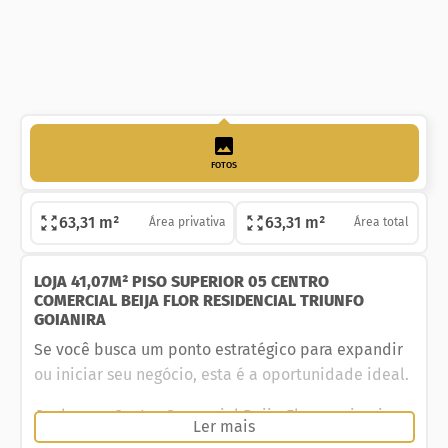
FOTOS
63,31 m²
63,31 m²
Área privativa
Área total
LOJA 41,07M² PISO SUPERIOR 05 CENTRO
COMERCIAL BEIJA FLOR RESIDENCIAL TRIUNFO
GOIANIRA
Se você busca um ponto estratégico para expandir
ou iniciar seu negócio, esta é a oportunidade ideal.
Conheça o Centro Comercial Beija-Flor, o primeiro
Ler mais
centro comercial de Goianira, localizado na Avenida