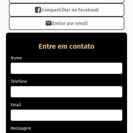
Genoveva.
Compartilhar no Facebook
Não perca oportunidade de montar seu negócio,
aproveite essa oportunidade!
Enviar por email
Entre em contato e agende sua visita!
Telefone: 62 3018.2500 | WhatsApp: 62 99831.0020
Entre em contato
Nome
Telefone
Email
Mensagem