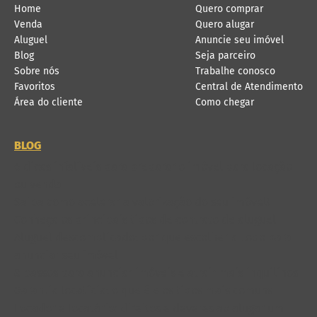
Home
Quero comprar
Venda
Quero alugar
Aluguel
Anuncie seu imóvel
Blog
Seja parceiro
Sobre nós
Trabalhe conosco
Favoritos
Central de Atendimento
Área do cliente
Como chegar
BLOG
6 dicas infalíveis para preparar o imóvel para locação
ou venda
Saiba como acelerar a valorização do seu imóvel!
Conheça os principais tipos de contrato de aluguel
Aluguel descomplicado: por que escolher a Lobo para
anunciar seu imóvel
8 passos para anunciar imóveis e atrair mais inquilinos
Garantia locatícia: o que é e os tipos mais comuns
Locador e locatário: direitos e deveres ao alugar um