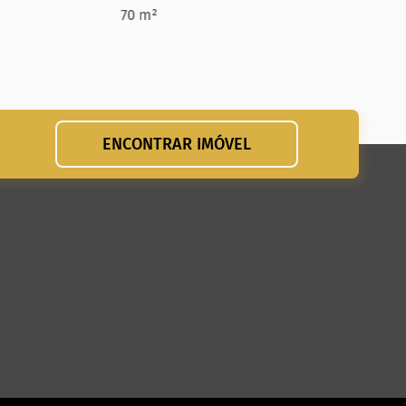
70 m²
ENCONTRAR IMÓVEL
para preparar o imóvel para locação ou venda
 a valorização do seu imóvel!
is tipos de contrato de aluguel
do: por que escolher a Lobo para anunciar seu imóvel
ar imóveis e atrair mais inquilinos
o que é e os tipos mais comuns
: direitos e deveres ao alugar um imóvel