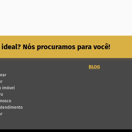
 ideal? Nós procuramos para você!
BLOG
rar
6 dicas infalíveis 
ar
Saiba como acelerar
u imóvel
Conheça os principa
ro
Aluguel descomplica
onosco
8 passos para anunci
 Atendimento
Garantia locatícia: 
ar
Locador e locatário