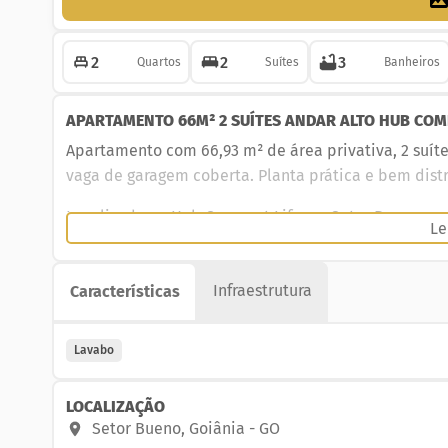
2
2
3
Quartos
Suítes
Banheiros
APARTAMENTO 66M² 2 SUÍTES ANDAR ALTO HUB COM
Apartamento com 66,93 m² de área privativa, 2 suíte
vaga de garagem coberta. Planta prática e bem distri
Localizado no Hub Compact Life, no Setor Bueno, um
Le
passos do Goiânia Shopping, com fácil acesso a supe
serviços.
Infraestrutura
Características
O condomínio oferece lazer e conveniência completo
gourmet, salão de festas, lavanderia, pet place, qua
Lavabo
carsharing. Ideal para quem busca praticidade e con
Agende a sua visita!
LOCALIZAÇÃO
Setor Bueno
,
Goiânia
-
GO