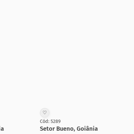
♡
♡
Cód: 5289
Cód:
Setor Bueno
,
Goiânia
Set