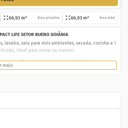
66,93 m²
66,93 m²
Área privativa
Área total
PACT LIFE SETOR BUENO GOIÂNIA
s, lavabo, sala para dois ambientes, sacada, cozinha e 1
buída, ideal para morar ou investir.
a das regiões mais valorizadas de Goiânia. A poucos
r mais
rmercados, escolas, farmácias, restaurantes e diversos
s, com academia, coworking, piscinas, sauna, espaço
dra esportiva, playground, além de bicicletário e
forto no dia a dia.