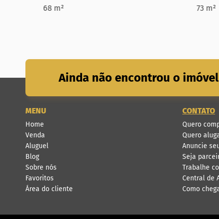
68 m²
73 m²
Ainda não encontrou o imóvel
MENU
CONTATO
Home
Quero comp
Venda
Quero alug
Aluguel
Anuncie se
Blog
Seja parcei
Sobre nós
Trabalhe c
Favoritos
Central de
Área do cliente
Como cheg