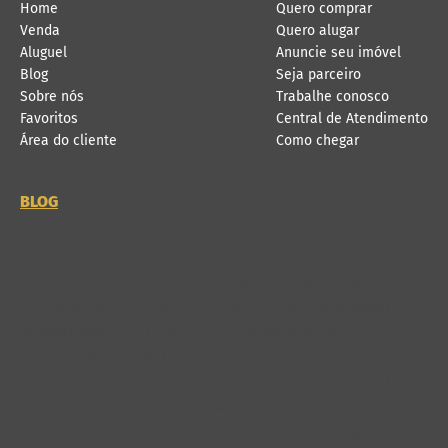
Home
Quero comprar
Venda
Quero alugar
Aluguel
Anuncie seu imóvel
Blog
Seja parceiro
Sobre nós
Trabalhe conosco
Favoritos
Central de Atendimento
Área do cliente
Como chegar
BLOG
6 dicas infalíveis para preparar o imóvel para locação
ou venda
Saiba como acelerar a valorização do seu imóvel!
Conheça os principais tipos de contrato de aluguel
Aluguel descomplicado: por que escolher a Lobo para
anunciar seu imóvel
8 passos para anunciar imóveis e atrair mais inquilinos
Garantia locatícia: o que é e os tipos mais comuns
Locador e locatário: direitos e deveres ao alugar um