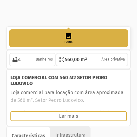
FOTOS
4
560,00 m²
Banheiros
Área privativa
LOJA COMERCIAL COM 560 M2 SETOR PEDRO
LUDOVICO
Loja comercial para locação com área aproximada
de 560 m², Setor Pedro Ludovico.
Imóvel pronto para atender suas necessidades,
Ler mais
abrindo ou expandindo seu negócio com conforto,
praticidade e segurança.
Infraestrutura
Características