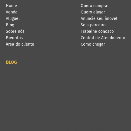
Home
Quero comprar
Venda
Quero alugar
Aluguel
Anuncie seu imóvel
Blog
Seja parceiro
Sobre nós
Trabalhe conosco
Favoritos
Central de Atendimento
Área do cliente
Como chegar
BLOG
6 dicas infalíveis para preparar o imóvel para locação
ou venda
Saiba como acelerar a valorização do seu imóvel!
Conheça os principais tipos de contrato de aluguel
Aluguel descomplicado: por que escolher a Lobo para
anunciar seu imóvel
8 passos para anunciar imóveis e atrair mais inquilinos
Garantia locatícia: o que é e os tipos mais comuns
Locador e locatário: direitos e deveres ao alugar um