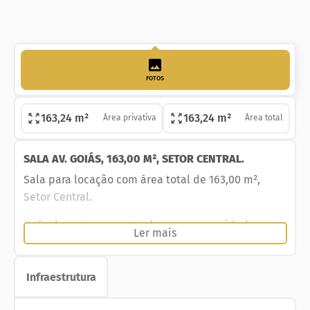
FOTOS
163,24 m²
163,24 m²
Área privativa
Área total
SALA AV. GOIÁS, 163,00 M², SETOR CENTRAL.
Sala para locação com área total de 163,00 m²,
Setor Central.
Imóvel pronto para atender suas necessidades,
Ler mais
abrindo ou expandindo seu negócio com conforto,
praticidade e segurança.
Infraestrutura
Sala comercial, na região mais aquecida e
valorizada do setor Central.