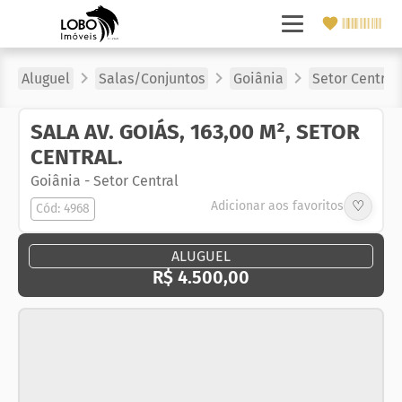
Aluguel
Salas/Conjuntos
Goiânia
Setor Central
SALA AV. GOIÁS, 163,00 M², SETOR
CENTRAL.
Goiânia
-
Setor Central
♡
Adicionar aos favoritos
Cód: 4968
ALUGUEL
R$ 4.500,00