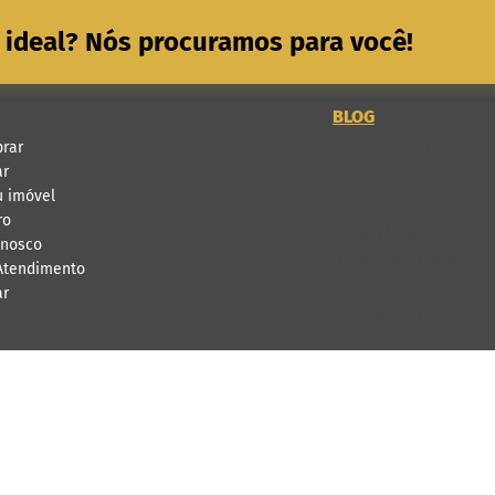
 ideal? Nós procuramos para você!
BLOG
rar
6 dicas infalíveis 
ar
Saiba como acelerar
u imóvel
Conheça os principa
ro
Aluguel descomplica
onosco
8 passos para anunci
 Atendimento
Garantia locatícia: 
ar
Locador e locatário
968
O, QUADRAF-23, Lote 50