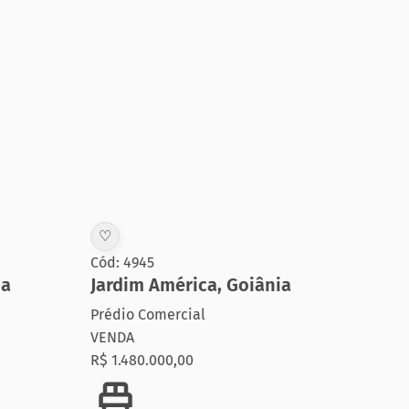
♡
♡
Cód: 4945
Cód:
ia
Jardim América
,
Goiânia
São
Prédio Comercial
Préd
VENDA
VEN
R$ 1.480.000,00
R$ 5