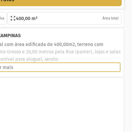
400,00 m²
iva
Área total
CAMPINAS
al com área edificada de 400,00m2, terreno com
o Grosso e 20,00 metros pela Rua Ipameri, lojas e salas
nível para aluguel, sendo:
r mais
pé direito 6,5 metros de altura, piso em cerâmica, 02
roximada de 80,00 m2, 02 banheiros, atualmente
a de 40,00 m2, 01 banheiros, atualmente desocupada.
a Rua Mato grosso com área edificada de
nstrução com as seguintes caracteristicas: