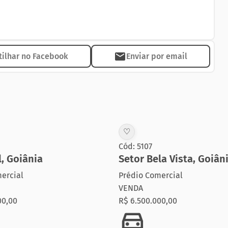
celananto polido no tamanho de 0,80 x 0,80, Sala para
om armários, despensa, área de serviço, toda o piso
ilhar no Facebook
Enviar por email
ios e ar condicionado, suíte do casal com closet, uma
♡
Cód: 5107
l
,
Goiânia
Setor Bela Vista
,
Goiân
ercial
Prédio Comercial
VENDA
00,00
R$ 6.500.000,00