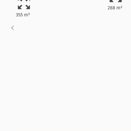
288 m²
355 m²