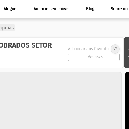
Aluguel
Anuncie seu imóvel
Blog
Sobre nó
mpinas
SOBRADOS SETOR
♡
Adicionar aos favoritos
Cód: 3645