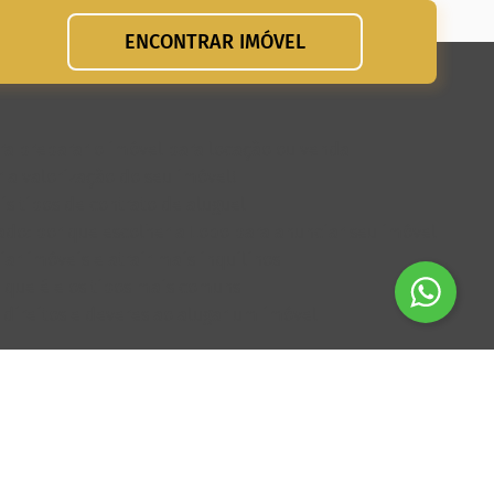
ENCONTRAR IMÓVEL
para preparar o imóvel para locação ou venda
 a valorização do seu imóvel!
is tipos de contrato de aluguel
do: por que escolher a Lobo para anunciar seu imóvel
ar imóveis e atrair mais inquilinos
o que é e os tipos mais comuns
: direitos e deveres ao alugar um imóvel