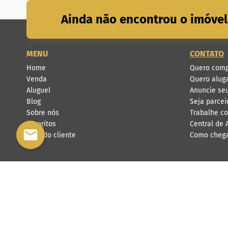
Ainda não encontrou o imóvel
MENU
CONTATO
Home
Quero comp
Venda
Quero alug
Aluguel
Anuncie se
Blog
Seja parcei
Sobre nós
Trabalhe c
Favoritos
Central de
Área do cliente
Como cheg
Lobo Imóveis
- CRECI:
CJ - 4
Rua 84, Nº 572, Setor Sul, Goiânia, G
CNPJ: 03.397.056/0001-10
(62) 3018-2500