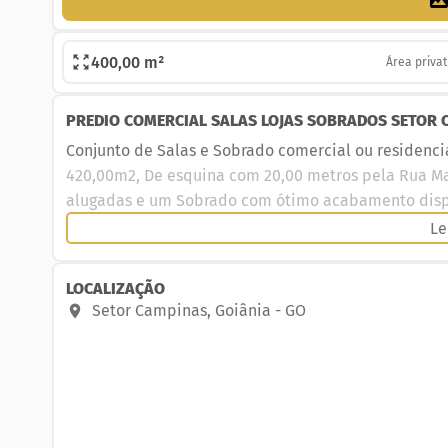
400,00 m²
Área privat
PREDIO COMERCIAL SALAS LOJAS SOBRADOS SETOR 
Conjunto de Salas e Sobrado comercial ou residenci
420,00m2, De esquina com 20,00 metros pela Rua Mat
alugadas e um Sobrado com ótimo acabamento dispo
Le
Loja de esquina com área aproximada de 100,00 m2, 
banheiros e escritório, atualmente alugada.
LOCALIZAÇÃO
02 Salas (nº 01 e 02) pela Rua Ipameri com área ap
Setor Campinas
,
Goiânia
-
GO
alugada.
01 Sala nº 03 pela Rua Ipameri com área aproximad
Um excelente sobrado comercail ou residencial pel
aproximadameante 170,00m2 ótimo acabamento de co