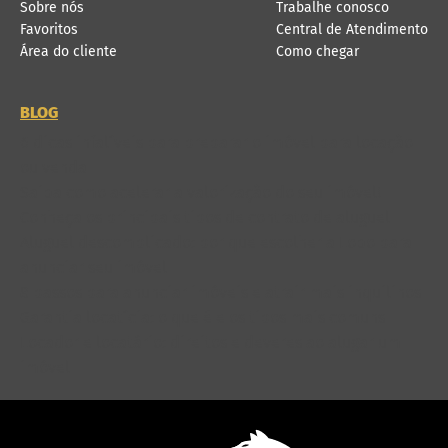
Sobre nós
Trabalhe conosco
Favoritos
Central de Atendimento
Área do cliente
Como chegar
BLOG
6 dicas infalíveis para preparar o imóvel para locação
ou venda
Saiba como acelerar a valorização do seu imóvel!
Conheça os principais tipos de contrato de aluguel
Aluguel descomplicado: por que escolher a Lobo para
anunciar seu imóvel
8 passos para anunciar imóveis e atrair mais inquilinos
Garantia locatícia: o que é e os tipos mais comuns
Locador e locatário: direitos e deveres ao alugar um
imóvel