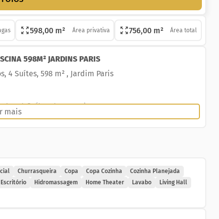
598,00 m²
756,00 m²
agas
Área privativa
Área total
SCINA 598M² JARDINS PARIS
 4 Suítes, 598 m² , Jardim Paris
rtos, 4 Suítes, 4 vagas de garagem.
r mais
onforto, praticidade e segurança.
cial
Churrasqueira
Copa
Copa Cozinha
Cozinha Planejada
Escritório
Hidromassagem
Home Theater
Lavabo
Living Hall