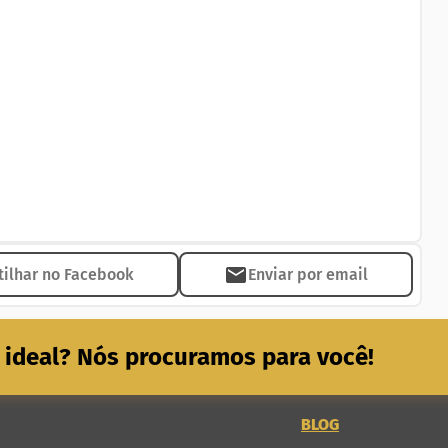
jados, ar condicionado, casa ampla e espaçosa, etc.]
cobiçados de Goiânia
dade!
ilhar no Facebook
Enviar por email
 ideal? Nós procuramos para você!
BLOG