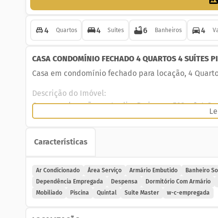
4
4
6
4
Quartos
Suítes
Banheiros
V
CASA CONDOMÍNIO FECHADO 4 QUARTOS 4 SUÍTES PI
Casa em condomínio fechado para locação, 4 Quartos,
Descrição do Imóvel:
Casa para locação, no Jardim Paris com 598 m², 4 Qua
Le
Imóvel pronto para atender suas necessidades com c
Características
Detalhes do imóvel:
- 4 Quartos
- 4 Suítes
Ar Condicionado
Área Serviço
Armário Embutido
Banheiro So
- 6 Banheiros
Dependência Empregada
Despensa
Dormitório Com Armário
- Cozinha planejada
Mobiliado
Piscina
Quintal
Suíte Master
w-c-empregada
- 3 Salas