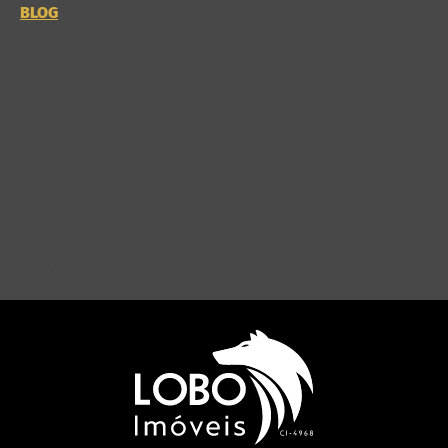
BLOG
6 dicas infalíveis para preparar o imóvel para locação
ou venda
Saiba como acelerar a valorização do seu imóvel!
Conheça os principais tipos de contrato de aluguel
Aluguel descomplicado: por que escolher a Lobo para
anunciar seu imóvel
8 passos para anunciar imóveis e atrair mais inquilinos
Garantia locatícia: o que é e os tipos mais comuns
Locador e locatário: direitos e deveres ao alugar um
imóvel