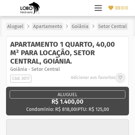
Aluguel
Apartamento
Goiânia
Setor Central
APARTAMENTO 1 QUARTO, 40,00
M² PARA LOCAÇÃO, SETOR
CENTRAL, GOIÂNIA.
Goiânia
-
Setor Central
♡
Adicionar aos favoritos
Cód: 3017
ALUGUEL
R$ 1.400,00
Condomínio: R$ 818,00
IPTU: R$ 125,00