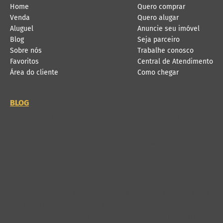
Home
Quero comprar
Venda
Quero alugar
Aluguel
Anuncie seu imóvel
Blog
Seja parceiro
Sobre nós
Trabalhe conosco
Favoritos
Central de Atendimento
Área do cliente
Como chegar
BLOG
6 dicas infalíveis para preparar o imóvel para locação
ou venda
Saiba como acelerar a valorização do seu imóvel!
Conheça os principais tipos de contrato de aluguel
Aluguel descomplicado: por que escolher a Lobo para
anunciar seu imóvel
8 passos para anunciar imóveis e atrair mais inquilinos
Garantia locatícia: o que é e os tipos mais comuns
Locador e locatário: direitos e deveres ao alugar um