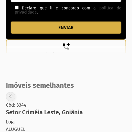
Declaro que li e concordo com a
política de
privacidade
.
(62) 99831-0020
Imóveis semelhantes
♡
Cód: 3344
Setor Criméia Leste
,
Goiânia
Loja
ALUGUEL