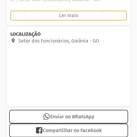
Imóvel pronto para atender suas necessidades,
Ler mais
abrindo ou expandindo seu negócio com conforto,
praticidade e segurança.
LOCALIZAÇÃO
Sala comercial, na região mais aquecida e
Setor dos Funcionários
,
Goiânia
-
GO
valorizada do Setor dos Funcionários.
- 2 Banheiros
Diferenciais do bairro:
Infraestrutura comercial, estética automotiva,
bancária, camelódromo de Campinas, Vapt vupt.
Não perca oportunidade de montar seu negócio,
aproveite essa oportunidade!
Entre em contato e agende sua visita!
Enviar no WhatsApp
Telefone: 62 3018.2500 | WhatsApp: 62 99831.0020
Compartilhar no Facebook