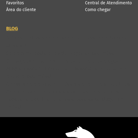
Favoritos
Central de Atendimento
Área do cliente
Como chegar
BLOG
6 dicas infalíveis para preparar o imóvel para locação
ou venda
Saiba como acelerar a valorização do seu imóvel!
Conheça os principais tipos de contrato de aluguel
Aluguel descomplicado: por que escolher a Lobo para
anunciar seu imóvel
8 passos para anunciar imóveis e atrair mais inquilinos
Garantia locatícia: o que é e os tipos mais comuns
Locador e locatário: direitos e deveres ao alugar um
imóvel