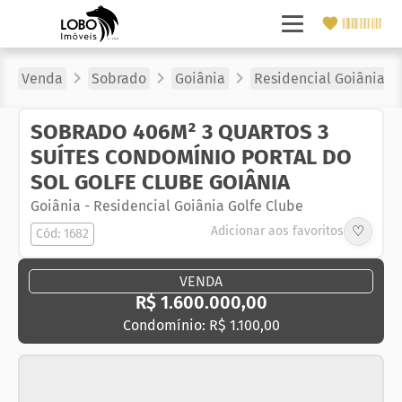
Venda
Sobrado
Goiânia
Residencial Goiânia G
SOBRADO 406M² 3 QUARTOS 3
SUÍTES CONDOMÍNIO PORTAL DO
SOL GOLFE CLUBE GOIÂNIA
Goiânia
-
Residencial Goiânia Golfe Clube
♡
Adicionar aos favoritos
Cód: 1682
VENDA
R$ 1.600.000,00
Condomínio: R$ 1.100,00